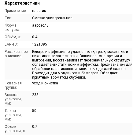
Характеристики
Применение:
пластик
Тип:
Смазка универсальная
Форма
аэрозоль
выпуска:
Объём, л:
0.4
EAN-13:
1221395
Расширенное
Быстро и эффективно удаляет пыль, грязь, масляные и
описание:
никотиновые загрязнения. Защищает от старения и
выгорания, восстанавливает первоначальную структуру,
обладает антистатическим эффектом. Предназначен для
обработки пластиковых и виниловых деталей салона.
Подходит для молдингов и бамперов. Обладает
приятным ароматом клубники.
Товарная
уход и очистка
группа:
Высота
235
упаковки,
мм:
Длина
50
упаковки,
мм:
Объем
0.7
упаковки, л: