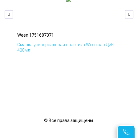
Ween 1751687371
Wee
Д
Смазка универсальная пластика Ween аэр ДиК
Сма
400мл
40
© Все права защищены.