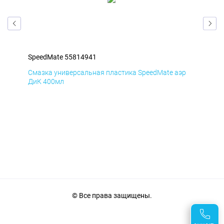
SpeedMate 55814941
Spe
р
Смазка универсальная пластика SpeedMate аэр
Сма
ДиК 400мл
ПхВ
© Все права защищены.