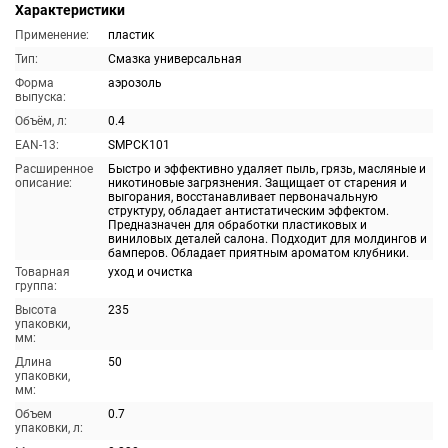
Характеристики
Применение:
пластик
Тип:
Смазка универсальная
Форма
аэрозоль
выпуска:
Объём, л:
0.4
EAN-13:
SMPCK101
Расширенное
Быстро и эффективно удаляет пыль, грязь, масляные и
описание:
никотиновые загрязнения. Защищает от старения и
выгорания, восстанавливает первоначальную
структуру, обладает антистатическим эффектом.
Предназначен для обработки пластиковых и
виниловых деталей салона. Подходит для молдингов и
бамперов. Обладает приятным ароматом клубники.
Товарная
уход и очистка
группа:
Высота
235
упаковки,
мм:
Длина
50
упаковки,
мм:
Объем
0.7
упаковки, л: