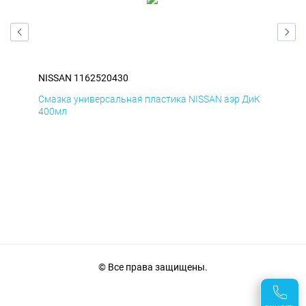
NISSAN 1162520430
NIS
БмД
Смазка универсальная пластика NISSAN аэр ДиК
Сма
400мл
40
© Все права защищены.