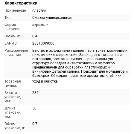
Характеристики
Применение:
пластик
Тип:
Смазка универсальная
Форма
аэрозоль
выпуска:
Объём, л:
0.4
EAN-13:
288100W000
Расширенное
Быстро и эффективно удаляет пыль, грязь, масляные и
описание:
никотиновые загрязнения. Защищает от старения и
выгорания, восстанавливает первоначальную
структуру, обладает антистатическим эффектом.
Предназначен для обработки пластиковых и
виниловых деталей салона. Подходит для молдингов и
бамперов. Обладает приятным ароматом клубники.
Товарная
уход и очистка
группа:
Высота
235
упаковки,
мм:
Длина
50
упаковки,
мм:
Объем
0.7
упаковки, л: