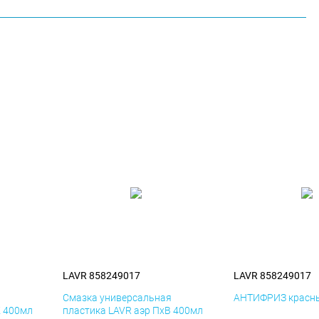
LAVR 858249017
LAVR 858249017
я
Смазка универсальная
АНТИФРИЗ красны
К 400мл
пластика LAVR аэр ПхВ 400мл