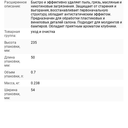
Расширенное
Быстро и эффективно удаляет пыль, грязь, масляные и
описание:
никотиновые загрязнения. Защищает от старения и
выгорания, восстанавливает первоначальную
структуру, обладает антистатическим эффектом.
Предназначен для обработки пластиковых и
виниловых деталей салона. Подходит для молдингов и
бамперов. Обладает приятным ароматом клубники.
Товарная
уход и очистка
группа:
Высота
235
упаковки,
мм:
Длина
50
упаковки,
мм:
Объем
0.7
упаковки, л:
Масса, кг:
0.238
Ширина
54
упаковки,
мм: