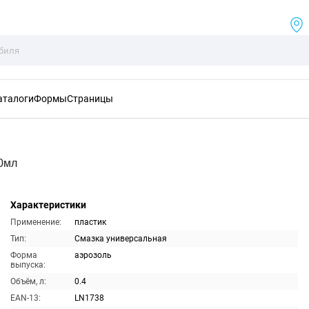
аталоги
Формы
Страницы
0мл
Характеристики
Применение:
пластик
Тип:
Смазка универсальная
Форма
аэрозоль
выпуска:
Объём, л:
0.4
EAN-13:
LN1738