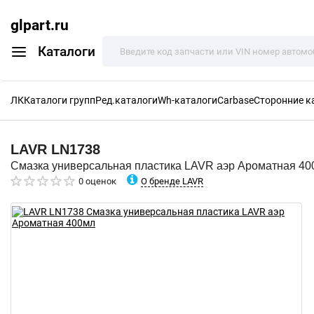
glpart.ru
Каталоги
ЛК
Каталоги групп
Ред.каталоги
Wh-каталоги
Carbase
Сторонние к
LAVR
LN1738
Смазка универсальная пластика LAVR аэр Ароматная 40
О бренде LAVR
0 оценок