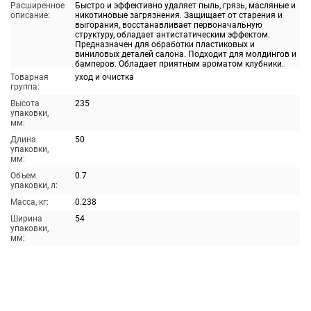
Расширенное
Быстро и эффективно удаляет пыль, грязь, масляные и
описание:
никотиновые загрязнения. Защищает от старения и
выгорания, восстанавливает первоначальную
структуру, обладает антистатическим эффектом.
Предназначен для обработки пластиковых и
виниловых деталей салона. Подходит для молдингов и
бамперов. Обладает приятным ароматом клубники.
Товарная
уход и очистка
группа:
Высота
235
упаковки,
мм:
Длина
50
упаковки,
мм:
Объем
0.7
упаковки, л:
Масса, кг:
0.238
Ширина
54
упаковки,
мм: