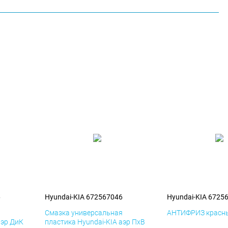
6
Hyundai-KIA 672567046
Hyundai-KIA 6725
я
Смазка универсальная
АНТИФРИЗ красны
аэр ДиК
пластика Hyundai-KIA аэр ПхВ