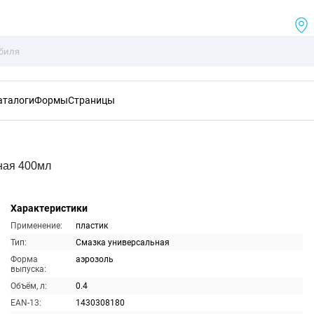
аталоги
Формы
Страницы
ная 400мл
Характеристики
Применение:
пластик
Тип:
Смазка универсальная
Форма
аэрозоль
выпуска:
Объём, л:
0.4
EAN-13:
1430308180