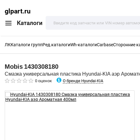
glpart.ru
Каталоги
ЛК
Каталоги групп
Ред.каталоги
Wh-каталоги
Carbase
Сторонние к
Mobis
1430308180
Смазка универсальная пластика Hyundai-KIA аэр Аромат
О бренде Hyundai-KIA
0 оценок