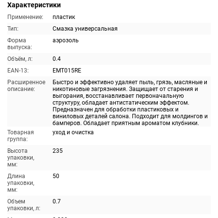
Характеристики
Применение:
пластик
Тип:
Смазка универсальная
Форма
аэрозоль
выпуска:
Объём, л:
0.4
EAN-13:
EMT015RE
Расширенное
Быстро и эффективно удаляет пыль, грязь, масляные и
описание:
никотиновые загрязнения. Защищает от старения и
выгорания, восстанавливает первоначальную
структуру, обладает антистатическим эффектом.
Предназначен для обработки пластиковых и
виниловых деталей салона. Подходит для молдингов и
бамперов. Обладает приятным ароматом клубники.
Товарная
уход и очистка
группа:
Высота
235
упаковки,
мм:
Длина
50
упаковки,
мм:
Объем
0.7
упаковки, л: