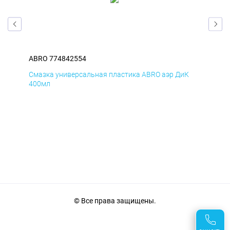
ABRO 774842554
ABR
Д
Смазка универсальная пластика ABRO аэр ДиК
Сма
400мл
40
© Все права защищены.