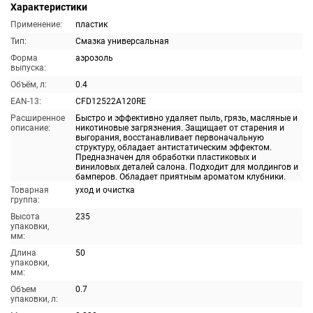
Характеристики
Применение:
пластик
Тип:
Смазка универсальная
Форма
аэрозоль
выпуска:
Объём, л:
0.4
EAN-13:
CFD12522A120RE
Расширенное
Быстро и эффективно удаляет пыль, грязь, масляные и
описание:
никотиновые загрязнения. Защищает от старения и
выгорания, восстанавливает первоначальную
структуру, обладает антистатическим эффектом.
Предназначен для обработки пластиковых и
виниловых деталей салона. Подходит для молдингов и
бамперов. Обладает приятным ароматом клубники.
Товарная
уход и очистка
группа:
Высота
235
упаковки,
мм:
Длина
50
упаковки,
мм:
Объем
0.7
упаковки, л: