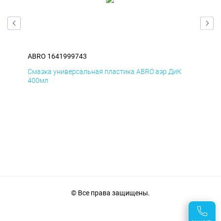
ABRO 1641999743
ABR
Д
Смазка универсальная пластика ABRO аэр ДиК
Сма
400мл
40
© Все права защищены.