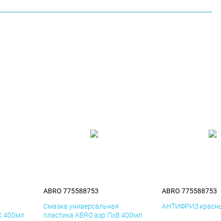
ABRO 775588753
ABRO 775588753
я
Смазка универсальная
АНТИФРИЗ красны
К 400мл
пластика ABRO аэр ПхВ 400мл