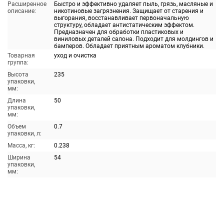
Расширенное
Быстро и эффективно удаляет пыль, грязь, масляные и
описание:
никотиновые загрязнения. Защищает от старения и
выгорания, восстанавливает первоначальную
структуру, обладает антистатическим эффектом.
Предназначен для обработки пластиковых и
виниловых деталей салона. Подходит для молдингов и
бамперов. Обладает приятным ароматом клубники.
Товарная
уход и очистка
группа:
Высота
235
упаковки,
мм:
Длина
50
упаковки,
мм:
Объем
0.7
упаковки, л:
Масса, кг:
0.238
Ширина
54
упаковки,
мм: