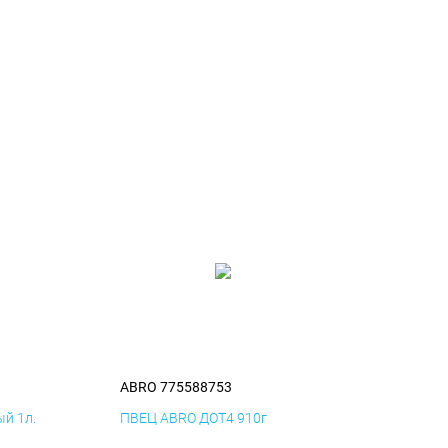
ABRO 775588753
й 1л.
ПВЕЦ ABRO ДОТ4 910г