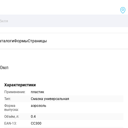
аталоги
Формы
Страницы
00мл
Характеристики
Применение:
пластик
Тип:
Смазка универсальная
Форма
аэрозоль
выпуска:
Объём, л:
0.4
EAN-13:
CC300