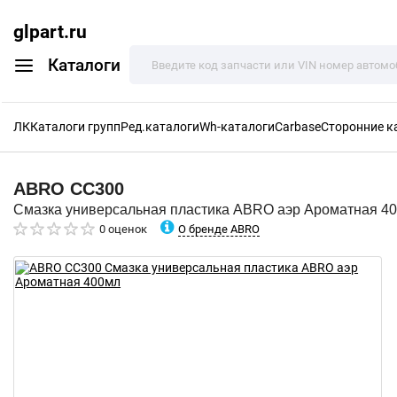
glpart.ru
Каталоги
ЛК
Каталоги групп
Ред.каталоги
Wh-каталоги
Carbase
Сторонние к
ABRO
CC300
Смазка универсальная пластика ABRO аэр Ароматная 4
О бренде ABRO
0 оценок