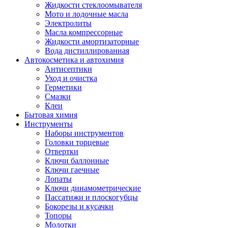
Жидкости стеклоомывателя
Мото и лодочные масла
Электролиты
Масла компрессорные
Жидкости амортизаторные
Вода дистиллированная
Автокосметика и автохимия
Антисептики
Уход и очистка
Герметики
Смазки
Клеи
Бытовая химия
Инструменты
Наборы инструментов
Головки торцевые
Отвертки
Ключи баллонные
Ключи гаечные
Лопаты
Ключи динамометрические
Пассатижи и плоскогубцы
Бокорезы и кусачки
Топоры
Молотки