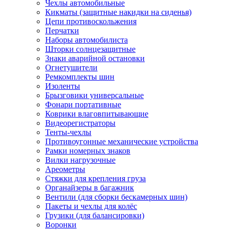
Чехлы автомобильные
Кикматы (защитные накидки на сиденья)
Цепи противоскольжения
Перчатки
Наборы автомобилиста
Шторки солнцезащитные
Знаки аварийной остановки
Огнетушители
Ремкомплекты шин
Изоленты
Брызговики универсальные
Фонари портативные
Коврики влаговпитывающие
Видеорегистраторы
Тенты-чехлы
Противоугонные механические устройства
Рамки номерных знаков
Вилки нагрузочные
Ареометры
Стяжки для крепления груза
Органайзеры в багажник
Вентили (для сборки бескамерных шин)
Пакеты и чехлы для колёс
Грузики (для балансировки)
Воронки